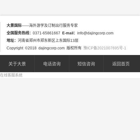
新闻动态
大景国际
——海外游学及订制出行服务专家
全国服务热线：
0371-65861667
E-mail：
info@dajingcorp.com
在线预定
地址：
河南省郑州市郑东新区上东国际13层
Copyright ©2018 dajingcorp.com 版权所有
豫ICP备2021007695号-1
关于大景
关于大景
电话咨询
短信咨询
返回首页
在线客服系统